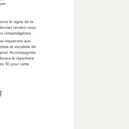
que-
sous le signe de la
 dernier rendez-vous
es Urbaindigènes .
que-niquerons aux
tiste et vocaliste de
riginal. Accompagnée
orera le répertoire
es 30 pour cette
Q