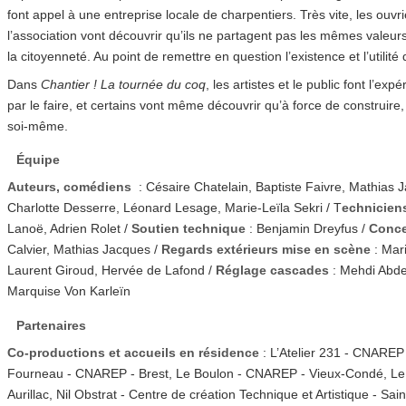
font appel à une entreprise locale de charpentiers. Très vite, les ouv
l’association vont découvrir qu’ils ne partagent pas les mêmes valeur
la citoyenneté. Au point de remettre en question l’existence et l’utilité
Dans
Chantier ! La tournée du coq
, les artistes et le public font l’ex
par le faire, et certains vont même découvrir qu’à force de construire, 
soi-même.
Équipe
Auteurs, comédiens
: Césaire Chatelain, Baptiste Faivre, Mathias 
Charlotte Desserre, Léonard Lesage, Marie-Leïla Sekri / T
echnicien
Lanoë, Adrien Rolet /
Soutien technique
: Benjamin Dreyfus /
Concep
Calvier, Mathias Jacques /
Regards extérieurs mise en scène
: Mar
Laurent Giroud, Hervée de Lafond /
Réglage cascades
: Mehdi Abde
Marquise Von Karleïn
Partenaires
Co-productions et accueils en résidence
: L’Atelier 231 - CNAREP 
Fourneau - CNAREP - Brest, Le Boulon - CNAREP - Vieux-Condé, Le
Aurillac, Nil Obstrat - Centre de création Technique et Artistique - Sa