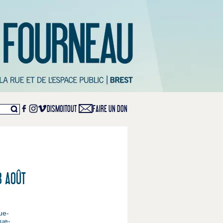
DISMOITOUT
FAIRE UN DON
3 AOÛT
ue-
que-