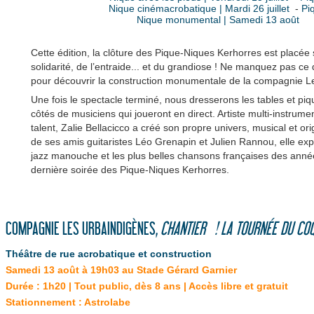
Nique cinémacrobatique | Mardi 26 juillet
-
Pi
Nique monumental | Samedi 13 août
Cette édition, la clôture des Pique-Niques Kerhorres est placée 
solidarité, de l’entraide... et du grandiose ! Ne manquez pas ce
pour découvrir la construction monumentale de la compagnie L
Une fois le spectacle terminé, nous dresserons les tables et pi
côtés de musiciens qui joueront en direct. Artiste multi-instrumen
talent, Zalie Bellacicco a créé son propre univers, musical et o
de ses amis guitaristes Léo Grenapin et Julien Rannou, elle expl
jazz manouche et les plus belles chansons françaises des anné
dernière soirée des Pique-Niques Kerhorres.
COMPAGNIE LES URBAINDIGÈNES,
CHANTIER ! LA TOURNÉE DU CO
Théâtre de rue acrobatique et construction
Samedi 13 août à 19h03 au Stade Gérard Garnier
Durée : 1h20 | Tout public, dès 8 ans | Accès libre et gratuit
Stationnement : Astrolabe