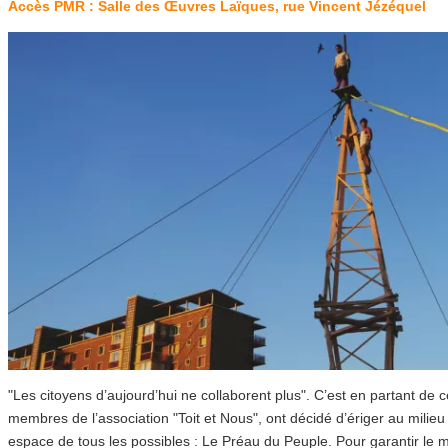
Accès PMR : Salle des Œuvres Laïques, rue Vincent Jézéquel
"Les citoyens d’aujourd’hui ne collaborent plus". C’est en partant de 
membres de l’association "Toit et Nous", ont décidé d’ériger au milieu 
espace de tous les possibles : Le Préau du Peuple. Pour garantir le m