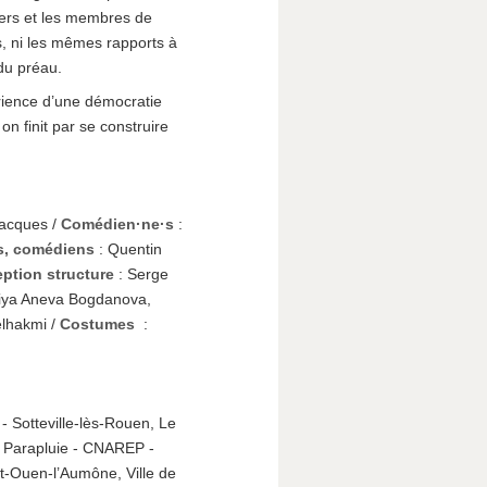
riers et les membres de
s, ni les mêmes rapports à
 du préau.
périence d’une démocratie
on finit par se construire
Jacques /
Comédien·ne·s
:
s, comédiens
: Quentin
tion structure
: Serge
iya Aneva Bogdanova,
lhakmi /
Costumes
:
- Sotteville-lès-Rouen, Le
 Parapluie - CNAREP -
int-Ouen-l’Aumône, Ville de