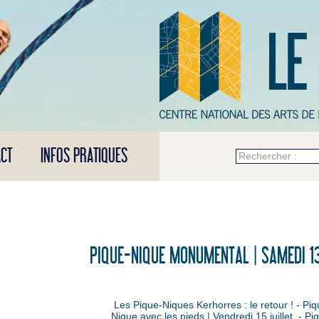
CT
INFOS PRATIQUES
Rechercher :
PIQUE-NIQUE MONUMENTAL | SAMEDI 1
Les Pique-Niques Kerhorres : le retour !
-
Piq
Nique avec les pieds | Vendredi 15 juillet
-
Pi