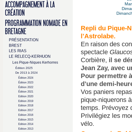
ACCOMPAGNEMENT À LA
Mard
Diman
CRÉATION
Dimanch
PROGRAMMATION NOMADE EN
Repli du Pique-N
BRETAGNE
l’Astrolabe.
PRÉSENTATION
En raison des con
BREST
spectacle
Glauco
LES RIAS
LE RELECQ-KERHUON
Corbière,
il se dé
Les Pique-Niques Kerhorres
Jean Zay, avec un
Édition 2025
De 2013 à 2024
Pour permettre à 
Édition 2024
d’une demi-heure
Édition 2023
Édition 2022
Vos paniers repa
Édition 2021
Edition 2020
pique-niquerons à l
Edition 2019
Edition 2018
temps. Prévoyez 
Edition 2017
Privilégiez les mo
Edition 2016
Edition 2015
vélo.
Edition 2014
Edition 2013