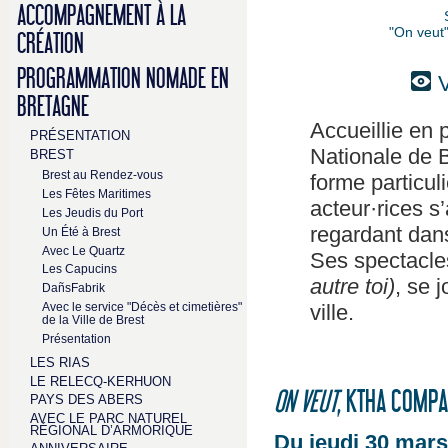
ACCOMPAGNEMENT À LA
"On veut"
CRÉATION
PROGRAMMATION NOMADE EN
V
BRETAGNE
Accueillie en 
PRÉSENTATION
Nationale de 
BREST
Brest au Rendez-vous
forme particul
Les Fêtes Maritimes
acteur·rices s
Les Jeudis du Port
regardant dans
Un Été à Brest
Avec Le Quartz
Ses spectacle
Les Capucins
autre toi)
, se 
DañsFabrik
Avec le service "Décès et cimetières"
ville.
de la Ville de Brest
Présentation
LES RIAS
LE RELECQ-KERHUON
ON VEUT
, KTHA COMPA
PAYS DES ABERS
AVEC LE PARC NATUREL
RÉGIONAL D’ARMORIQUE
Du jeudi 30 mars