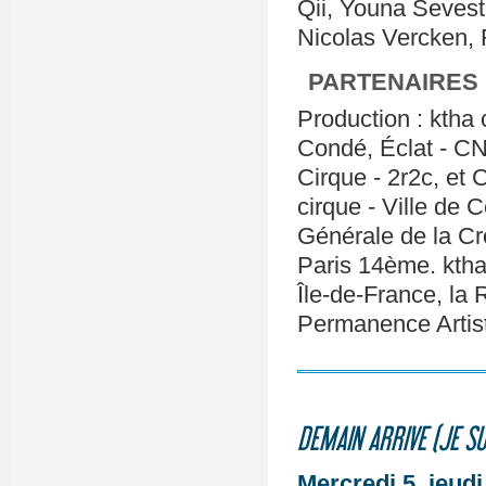
Qii, Youna Seves
Nicolas Vercken,
PARTENAIRES
Production : kth
Condé, Éclat - C
Cirque - 2r2c, et C
cirque - Ville de 
Générale de la Cr
Paris 14ème. kth
Île-de-France, la 
Permanence Artisti
DEMAIN ARRIVE (JE SU
Mercredi 5, jeudi