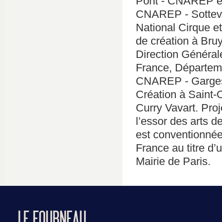
Pont - CNAREP en 
CNAREP - Sottevil
National Cirque et
de création à Bruy
Direction Générale
France, Départeme
CNAREP - Garges-
Création à Saint-
Curry Vavart. Proj
l’essor des arts d
est conventionnée
France au titre d’
Mairie de Paris.
LE FOURNEAU