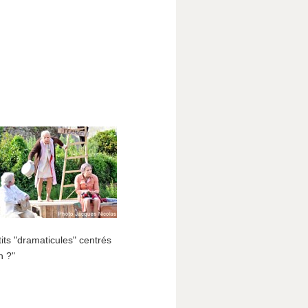
its "dramaticules" centrés
n ?"