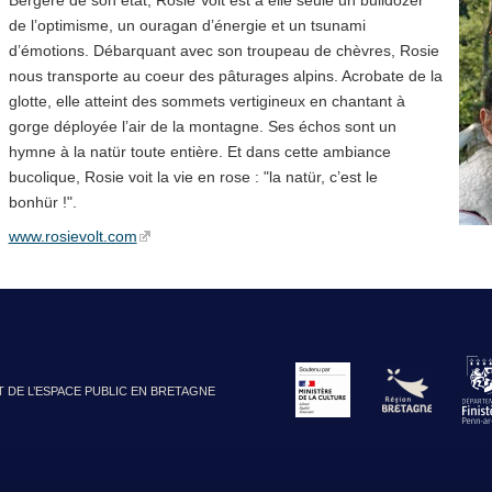
Bergère de son état, Rosie Volt est à elle seule un bulldozer
de l’optimisme, un ouragan d’énergie et un tsunami
d’émotions. Débarquant avec son troupeau de chèvres, Rosie
nous transporte au coeur des pâturages alpins. Acrobate de la
glotte, elle atteint des sommets vertigineux en chantant à
gorge déployée l’air de la montagne. Ses échos sont un
hymne à la natür toute entière. Et dans cette ambiance
bucolique, Rosie voit la vie en rose : "la natür, c’est le
bonhür !".
www.rosievolt.com
T DE L’ESPACE PUBLIC EN BRETAGNE