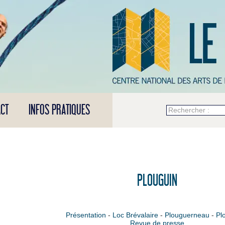
CT
INFOS PRATIQUES
Rechercher :
PLOUGUIN
Présentation
-
Loc Brévalaire
-
Plouguerneau
-
Pl
Revue de presse