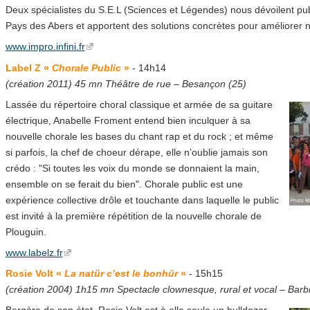
Deux spécialistes du S.E.L (Sciences et Légendes) nous dévoilent pu
Pays des Abers et apportent des solutions concrètes pour améliorer no
www.impro.infini.fr
Label Z «
Chorale Public
»
- 14h14
(création 2011) 45 mn Théâtre de rue – Besançon (25)
Lassée du répertoire choral classique et armée de sa guitare
électrique, Anabelle Froment entend bien inculquer à sa
nouvelle chorale les bases du chant rap et du rock ; et même
si parfois, la chef de choeur dérape, elle n’oublie jamais son
crédo : "Si toutes les voix du monde se donnaient la main,
ensemble on se ferait du bien". Chorale public est une
expérience collective drôle et touchante dans laquelle le public
est invité à la première répétition de la nouvelle chorale de
Plouguin.
www.labelz.fr
Rosie Volt «
La natür c’est le bonhür
»
- 15h15
(création 2004) 1h15 mn Spectacle clownesque, rural et vocal – Barb