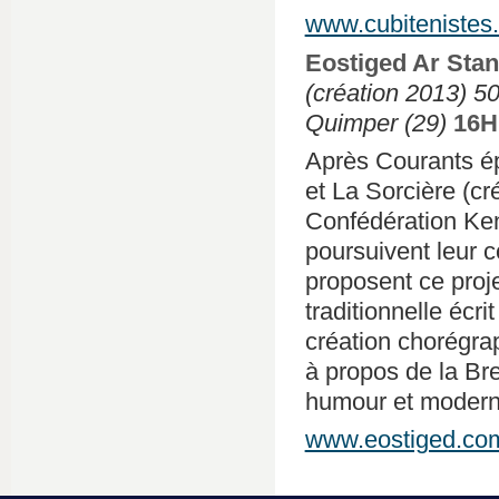
www.cubitenistes
Eostiged Ar Stan
(création 2013) 5
Quimper (29)
16H
Après Courants ép
et La Sorcière (cr
Confédération Ken
poursuivent leur c
proposent ce proje
traditionnelle écri
création chorégra
à propos de la Bre
humour et moderni
www.eostiged.co