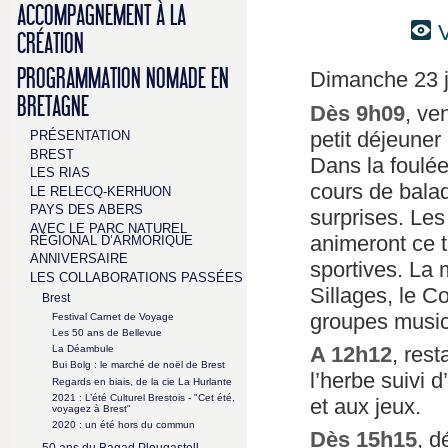
ACCOMPAGNEMENT À LA
V
CRÉATION
PROGRAMMATION NOMADE EN
Dimanche 23 j
BRETAGNE
Dès 9h09
, ve
petit déjeuner 
PRÉSENTATION
BREST
Dans la foulé
LES RIAS
cours de balad
LE RELECQ-KERHUON
PAYS DES ABERS
surprises. Les
AVEC LE PARC NATUREL
animeront ce 
RÉGIONAL D’ARMORIQUE
ANNIVERSAIRE
sportives. La
LES COLLABORATIONS PASSÉES
Sillages, le C
Brest
groupes music
Festival Carnet de Voyage
Les 50 ans de Bellevue
A 12h12
, res
La Déambule
Bui Bolg : le marché de noël de Brest
l’herbe suivi 
Regards en biais, de la cie La Hurlante
2021 : L’été Culturel Brestois - "Cet été,
et aux jeux.
voyagez à Brest"
2020 : un été hors du commun
Dès 15h15
, d
50 ans du Bagad Plougastell