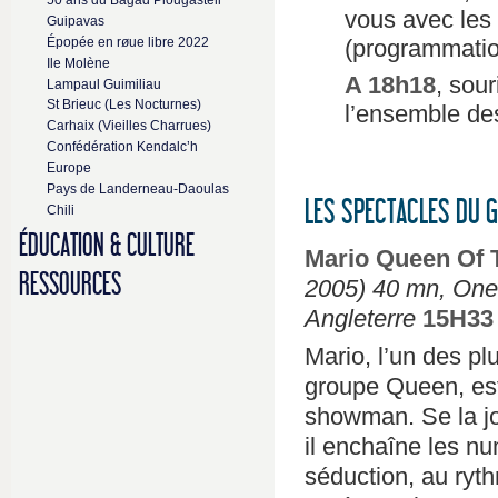
vous avec les
Guipavas
(programmation
Épopée en røue libre 2022
Ile Molène
A 18h18
, sou
Lampaul Guimiliau
St Brieuc (Les Nocturnes)
l’ensemble des
Carhaix (Vieilles Charrues)
Confédération Kendalc’h
Europe
Pays de Landerneau-Daoulas
LES SPECTACLES DU 
Chili
ÉDUCATION & CULTURE
Mario Queen Of 
RESSOURCES
2005) 40 mn, On
Angleterre
15H33
Mario, l’un des pl
groupe Queen, est
showman. Se la jo
il enchaîne les nu
séduction, au ryt