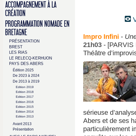
ACCOMPAGNEMENT À LA
CRÉATION
V
PROGRAMMATION NOMADE EN
BRETAGNE
Impro Infini
-
Une
PRÉSENTATION
21h03
- [PARVIS
BREST
Théâtre d’improvi
LES RIAS
LE RELECQ-KERHUON
PAYS DES ABERS
Édition 2025
De 2023 à 2024
De 2013 à 2019
Edition 2019
Edition 2018
Edition 2017
Edition 2016
Edition 2015
sérieuse d’analys
Edition 2014
Edition 2013
Abers et de ses h
Avant 2013
particulièrement i
Présentation