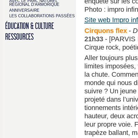
enquête sur les 
AVEC LE PARC NATUREL
RÉGIONAL D’ARMORIQUE
Photo : impro infin
ANNIVERSAIRE
LES COLLABORATIONS PASSÉES
Site web Impro inf
ÉDUCATION & CULTURE
Cirquons flex
-
D
RESSOURCES
21h33
- [PARVIS
Cirque rock, poét
Aller toujours plus
limites imposées, v
la chute. Comment
monde qui nous d
suivre ? Un jeun
projeté dans l’uni
tionnements intéri
hauteur, deux acro
leur propre voie. 
trapèze ballant, m