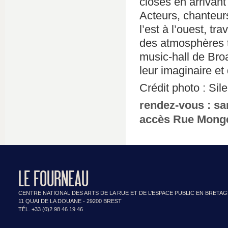
closes en arrivan
Acteurs, chanteur
l’est à l’ouest, tr
des atmosphères t
music-hall de Broa
leur imaginaire et 
Crédit photo : Sil
rendez-vous : sa
accès Rue Monge
LE FOURNEAU
CENTRE NATIONAL DES ARTS DE LA RUE ET DE L’ESPACE PUBLIC EN BRETA
11 QUAI DE LA DOUANE - 29200 BREST
TÉL. +33 (0)2 98 46 19 46