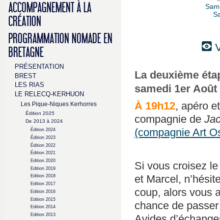
ACCOMPAGNEMENT À LA
Same
S
CRÉATION
PROGRAMMATION NOMADE EN
V
BRETAGNE
PRÉSENTATION
La deuxième étap
BREST
LES RIAS
samedi 1er Août e
LE RELECQ-KERHUON
À 19h12
, apéro e
Les Pique-Niques Kerhorres
Édition 2025
compagnie de
Jac
De 2013 à 2024
(compagnie Art O
Édition 2024
Édition 2023
Édition 2022
Édition 2021
Edition 2020
Si vous croisez l
Edition 2019
et Marcel, n’hésit
Edition 2018
Edition 2017
coup, alors vous a
Edition 2016
Edition 2015
chance de passer
Edition 2014
Edition 2013
Avides d’échanges,