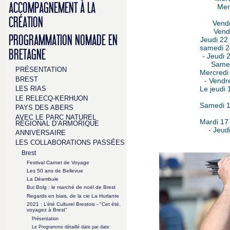
ACCOMPAGNEMENT À LA
Merc
CRÉATION
Vendr
Vendr
PROGRAMMATION NOMADE EN
Jeudi 22 
samedi 2
BRETAGNE
-
Jeudi 2
Samedi
PRÉSENTATION
Mercredi 
BREST
-
Vendre
LES RIAS
Le jeudi 
LE RELECQ-KERHUON
Samedi 14
PAYS DES ABERS
AVEC LE PARC NATUREL
Mardi 17 
RÉGIONAL D’ARMORIQUE
-
Jeudi
ANNIVERSAIRE
LES COLLABORATIONS PASSÉES
Brest
Festival Carnet de Voyage
Les 50 ans de Bellevue
La Déambule
Bui Bolg : le marché de noël de Brest
Regards en biais, de la cie La Hurlante
2021 : L’été Culturel Brestois - "Cet été,
voyagez à Brest"
Présentation
Le Programme détaillé date par date