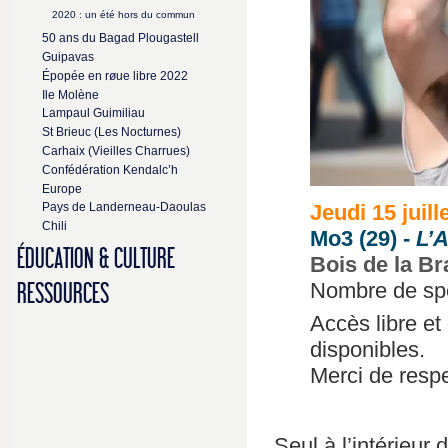
2020 : un été hors du commun
50 ans du Bagad Plougastell
Guipavas
Épopée en røue libre 2022
Ile Molène
Lampaul Guimiliau
St Brieuc (Les Nocturnes)
Carhaix (Vieilles Charrues)
Confédération Kendalc’h
Europe
Jeudi 15 juill
Pays de Landerneau-Daoulas
Chili
Mo3 (29) -
L’
ÉDUCATION & CULTURE
Bois de la Br
Nombre de spe
RESSOURCES
Accès libre et 
disponibles.
Merci de respe
Seul à l’intérieur