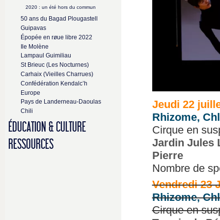
2020 : un été hors du commun
50 ans du Bagad Plougastell
Guipavas
Épopée en røue libre 2022
Ile Molène
Lampaul Guimiliau
St Brieuc (Les Nocturnes)
Carhaix (Vieilles Charrues)
Confédération Kendalc’h
Europe
Jeudi 22 juill
Pays de Landerneau-Daoulas
Chili
Rhizome, Chl
ÉDUCATION & CULTURE
Cirque en sus
Jardin Jules 
RESSOURCES
Pierre
Nombre de spe
Vendredi 23 J
Rhizome, Chl
Cirque en sus