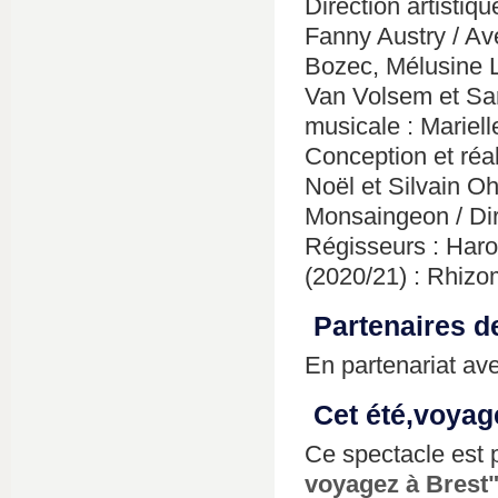
Direction artistiq
Fanny Austry / Av
Bozec, Mélusine L
Van Volsem et Sar
musicale : Mariel
Conception et réal
Noël et Silvain O
Monsaingeon / Dir
Régisseurs : Haro
(2020/21) : Rhizom
Partenaires de
En partenariat av
Cet été,voyag
Ce spectacle est
voyagez à Brest"