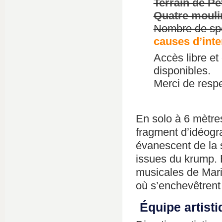
Terrain de Pé
Quatre mouli
Nombre de spe
causes d’int
Accès libre et 
disponibles.
Merci de respe
En solo à 6 mètres
fragment d’idéogr
évanescent de la
issues du krump. 
musicales de Mari
où s’enchevêtrent d
Équipe artist