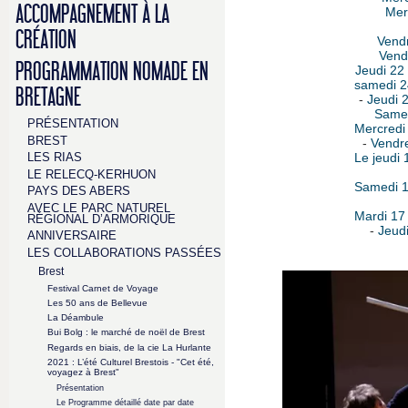
ACCOMPAGNEMENT À LA
Merc
CRÉATION
Vendr
Vendr
PROGRAMMATION NOMADE EN
Jeudi 22 
samedi 2
BRETAGNE
-
Jeudi 2
Samedi
PRÉSENTATION
Mercredi 
BREST
-
Vendre
LES RIAS
Le jeudi 
LE RELECQ-KERHUON
Samedi 14
PAYS DES ABERS
AVEC LE PARC NATUREL
Mardi 17 
RÉGIONAL D’ARMORIQUE
-
Jeudi
ANNIVERSAIRE
LES COLLABORATIONS PASSÉES
Brest
Festival Carnet de Voyage
Les 50 ans de Bellevue
La Déambule
Bui Bolg : le marché de noël de Brest
Regards en biais, de la cie La Hurlante
2021 : L’été Culturel Brestois - "Cet été,
voyagez à Brest"
Présentation
Le Programme détaillé date par date