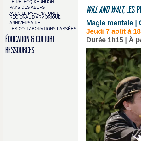
LE RELECQ-KERHUON
PAYS DES ABERS
WILL AND WALT
, LES 
AVEC LE PARC NATUREL
RÉGIONAL D’ARMORIQUE
Magie mentale | 
ANNIVERSAIRE
LES COLLABORATIONS PASSÉES
Jeudi 7 août à 1
ÉDUCATION & CULTURE
Durée 1h15 | À pa
RESSOURCES