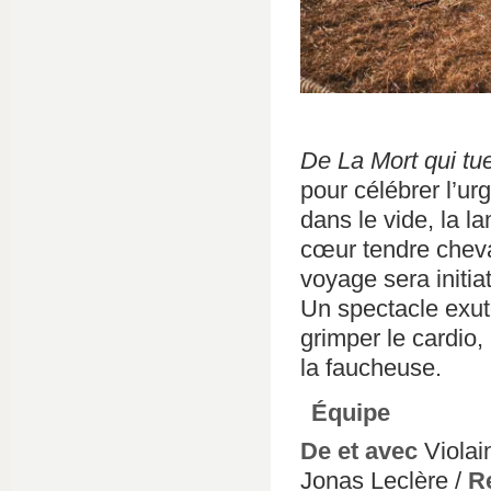
De La Mort qui tu
pour célébrer l’ur
dans le vide, la l
cœur tendre cheva
voyage sera initiat
Un spectacle exutoi
grimper le cardio,
la faucheuse.
Équipe
De et avec
Violai
Jonas Leclère /
R