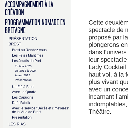
ACCOMPAGNEMENT À LA
CRÉATION
PROGRAMMATION NOMADE EN
Cette deuxièm
spectacle de 
BRETAGNE
proposé par l
PRÉSENTATION
plongerons en
BREST
Brest au Rendez-vous
dans l’univer
Les Fêtes Maritimes
leur spectacl
Les Jeudis du Port
Lady Cocktail
Édition 2025
De 2013 à 2024
haut vol, à la 
Avant 2013
plus vivant qu
Présentation
Un Été à Brest
avec un concer
Avec Le Quartz
incarnant l’am
Les Capucins
indomptables,
DañsFabrik
Avec le service "Décès et cimetières"
Théâtre.
de la Ville de Brest
Présentation
LES RIAS