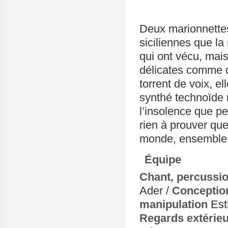
Deux marionnettes
siciliennes que l
qui ont vécu, mai
délicates comme de
torrent de voix, e
synthé technoïde n
l’insolence que pe
rien à prouver que 
monde, ensemble
Équipe
Chant, percussio
Ader /
Conception
manipulation
Est
Regards extérie