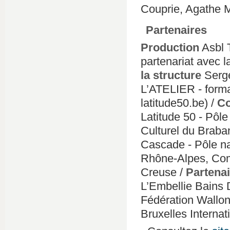
Couprie, Agathe 
Partenaires
Production
Asbl T
partenariat avec l
la structure
Serge
L’ATELIER - format
latitude50.be) /
Co
Latitude 50 - Pôle
Culturel du Braban
Cascade - Pôle na
Rhône-Alpes, Co
Creuse /
Partena
L’Embellie Bains 
Fédération Walloni
Bruxelles Internat