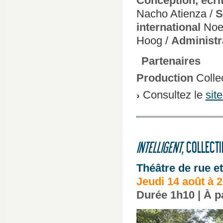
Conception, écri
Nacho Atienza /
S
international
Noe 
Hoog /
Administr
Partenaires
Production
Collec
Consultez le
sit
INTELLIGENT
, COLLECT
Théâtre de rue et
Jeudi 14 août à 
Durée 1h10 | À pa