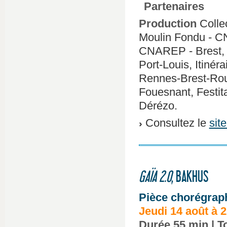
Partenaires
Production
Colle
Moulin Fondu - C
CNAREP - Brest, R
Port-Louis, Itinér
Rennes-Brest-Rou
Fouesnant, Festit
Dérézo.
Consultez le
site
GAÏA 2.0
, BAKHUS
Pièce chorégraph
Jeudi 14 août à 
Durée 55 min | To