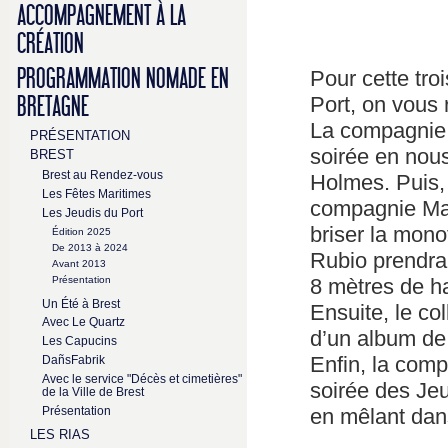
ACCOMPAGNEMENT À LA
CRÉATION
PROGRAMMATION NOMADE EN
Pour cette tro
Port, on vous 
BRETAGNE
La compagnie d
PRÉSENTATION
soirée en nous
BREST
Brest au Rendez-vous
Holmes. Puis,
Les Fêtes Maritimes
compagnie Mag
Les Jeudis du Port
briser la mon
Édition 2025
De 2013 à 2024
Rubio prendra
Avant 2013
8 mètres de ha
Présentation
Un Été à Brest
Ensuite, le col
Avec Le Quartz
d’un album de 
Les Capucins
Enfin, la comp
DañsFabrik
Avec le service "Décès et cimetières"
soirée des Jeu
de la Ville de Brest
Présentation
en mêlant dans
LES RIAS