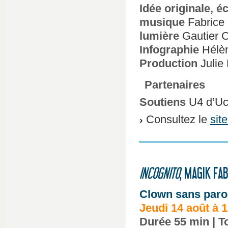
Idée originale, éc
musique
Fabrice
lumière
Gautier C
Infographie
Hélèn
Production
Julie 
Partenaires
Soutiens
U4 d’Uck
Consultez le
sit
INCOGNITO
, MAGIK FA
Clown sans parol
Jeudi 14 août à 
Durée 55 min | To